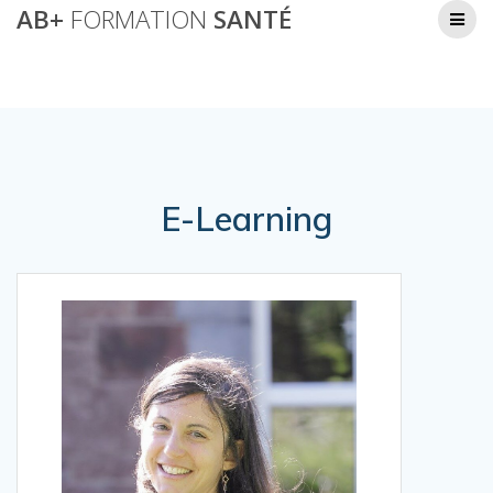
Passer
AB+
FORMATION
SANTÉ
e-learning – La Douleur
au
contenu
AB+ Formation Santé
E-Learning