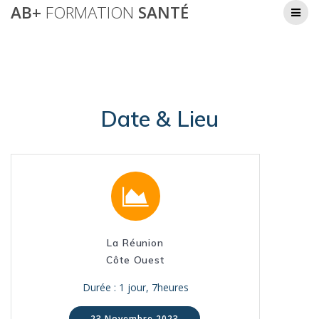
Passer
AB+
FORMATION
SANTÉ
Formation Plaies et Cicatrisation – Franz Weber
au
contenu
AB+ Formation Santé
Date & Lieu
La Réunion
Côte Ouest
Durée : 1 jour, 7heures
23 Novembre 2023