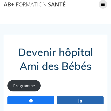
Passer
AB+
FORMATION
SANTÉ
Devenir hôpital Ami des Bébés
au
contenu
AB+ Formation Santé
Devenir hôpital
Ami des Bébés
Programme
Partagez
Partagez