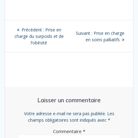
Navigation
Article
Précédent :
Prise en
Article
Suivant :
Prise en charge
de
précédent
charge du surpoids et de
suivant
en soins palliatifs
:
l’obésité
:
l’article
Laisser un commentaire
Votre adresse e-mail ne sera pas publiée.
Les
champs obligatoires sont indiqués avec
*
Commentaire
*