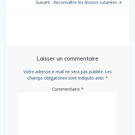
Article
Suivant :
Reconnaître les lésions cutanées
de
suivant
:
l’article
Laisser un commentaire
Votre adresse e-mail ne sera pas publiée.
Les
champs obligatoires sont indiqués avec
*
Commentaire
*