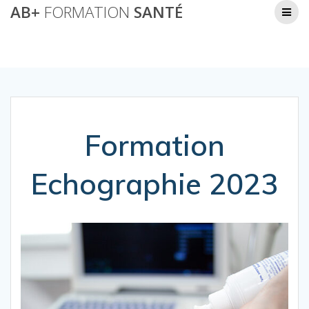
Passer
AB+
FORMATION
SANTÉ
Formation Echographie 2023
au
contenu
AB+ Formation Santé
Formation
Echographie 2023